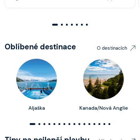
01
02
03
04
05
06
07
Oblíbené destinace
O destinacích
Aljaška
Kanada/Nová Anglie
01
02
03
04
05
06
07
08
09
010
011
012
013
014
015
016
Tipy na nejlepší plavbu