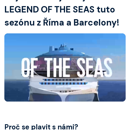
LEGEND OF THE SEAS tuto
Celebrity Infinity
Celebrity Millennium
sezónu z Říma a Barcelony!
Celebrity Reflection
Celebrity Roamer
Celebrity Seeker
Celebrity Silhouette
Celebrity Solstice
Celebrity Summit
Celebrity Wanderer
Celebrity Xcel
Celebrity Xpedition
Proč se plavit s námi?