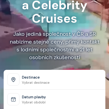
a Celebrity
Kontakt
Cruises
Vyhledat plavbu
Jako jediná společnost v ČR a SR
nabízíme stejné ceny, přímý kontakt
s lodními společnostmi a 21 let
osobních zkušeností
Destinace
Vybrat destinace
Datum plavby
Vybrat období