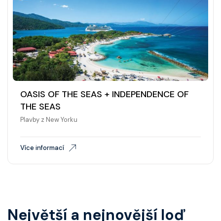
Wonder Of The Seas
Celebrity Apex
Celebrity Ascent
Celebrity Beyond
OASIS OF THE SEAS + INDEPENDENCE OF
Celebrity Boundless
THE SEAS
Celebrity Compass
Plavby z New Yorku
Celebrity Constellation
Více informací
Celebrity Eclipse
Celebrity Edge
Celebrity Equinox
Největší a nejnovější loď
Celebrity Flora